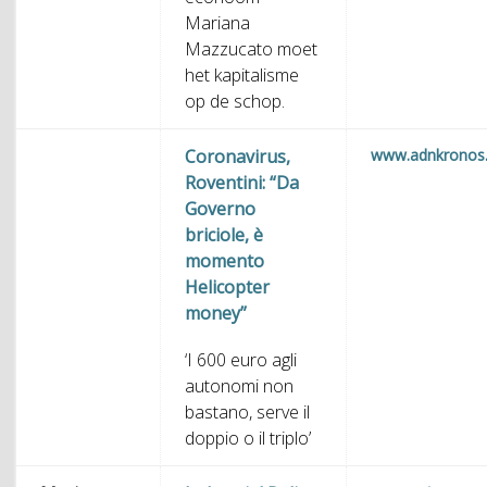
Mariana
Mazzucato moet
het kapitalisme
op de schop.
Coronavirus,
www.adnkronos
Roventini: “Da
Governo
briciole, è
momento
Helicopter
money”
‘I 600 euro agli
autonomi non
bastano, serve il
doppio o il triplo’