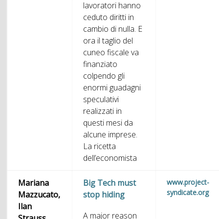
lavoratori hanno
ceduto diritti in
cambio di nulla. E
ora il taglio del
cuneo fiscale va
finanziato
colpendo gli
enormi guadagni
speculativi
realizzati in
questi mesi da
alcune imprese.
La ricetta
dell’economista
Mariana
Big Tech must
www.project-
syndicate.org
Mazzucato,
stop hiding
Ilan
A major reason
Strauss