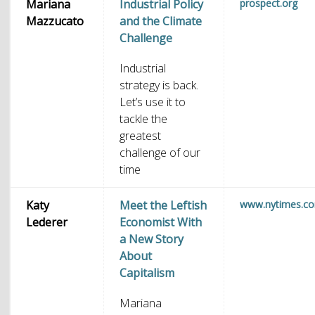
Mariana
Industrial Policy
prospect.org
Mazzucato
and the Climate
Challenge
Industrial
strategy is back.
Let’s use it to
tackle the
greatest
challenge of our
time
Katy
Meet the Leftish
www.nytimes.c
Lederer
Economist With
a New Story
About
Capitalism
Mariana