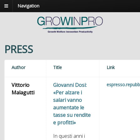
Navigation
PRESS
Author
Title
Link
Vittorio
Giovanni Dosi:
espresso.repubbl
Malagutti
«Per alzare i
salari vanno
aumentate le
tasse su rendite
e profitti»
In questi anni i