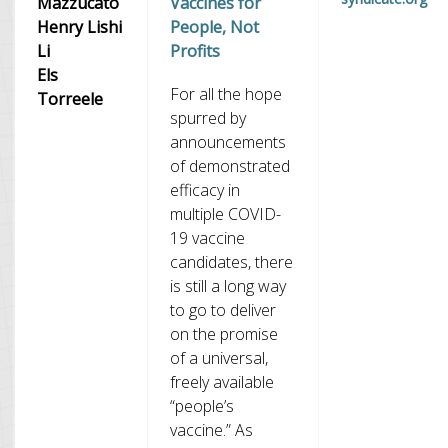
Mazzucato
Vaccines for
Henry Lishi
People, Not
Li
Profits
Els
For all the hope
Torreele
spurred by
announcements
of demonstrated
efficacy in
multiple COVID-
19 vaccine
candidates, there
is still a long way
to go to deliver
on the promise
of a universal,
freely available
“people’s
vaccine.” As