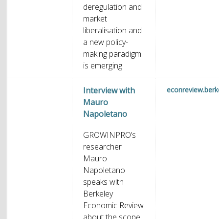
deregulation and
market
liberalisation and
a new policy-
making paradigm
is emerging
Interview with
econreview.berk
Mauro
Napoletano
GROWINPRO’s
researcher
Mauro
Napoletano
speaks with
Berkeley
Economic Review
about the scope